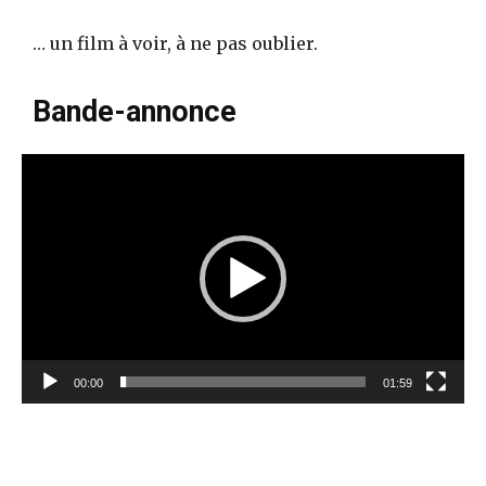
… un film à voir, à ne pas oublier.
Bande-annonce
L
e
c
t
e
u
r
v
00:00
01:59
i
d
é