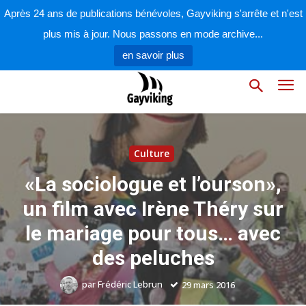
Après 24 ans de publications bénévoles, Gayviking s'arrête et n'est
plus mis à jour. Nous passons en mode archive...
en savoir plus
Culture
«La sociologue et l’ourson»,
un film avec Irène Théry sur
le mariage pour tous… avec
des peluches
par
Frédéric Lebrun
29 mars 2016