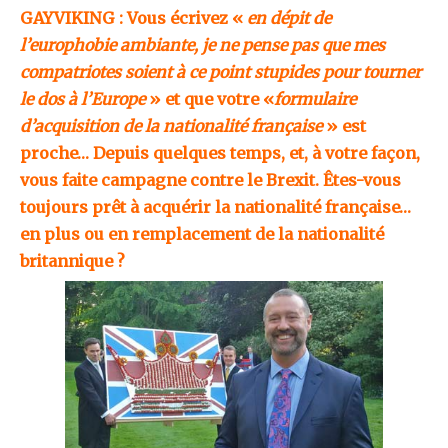
GAYVIKING : Vous écrivez «
en dépit de
l’europhobie ambiante, je ne pense pas que mes
compatriotes soient à ce point stupides pour tourner
le dos à l’Europe
» et que votre «
formulaire
d’acquisition de la nationalité française
» est
proche… Depuis quelques temps, et, à votre façon,
vous faite campagne contre le Brexit. Êtes-vous
toujours prêt à acquérir la nationalité française…
en plus ou en remplacement de la nationalité
britannique ?