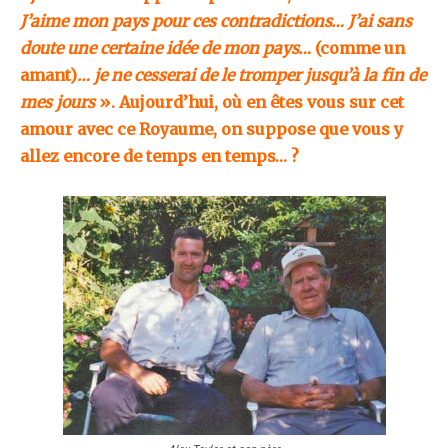
J’aime mon pays pour ces contradictions… J’ai sans
doute une certaine idée de mon pays…
(comme un
amant)
… je ne cesserai de le tromper jusqu’à la fin de
mes jours
». Aujourd’hui, où en êtes vous sur cet
amour avec ce Royaume, on suppose que vous y
allez encore de temps en temps… ?