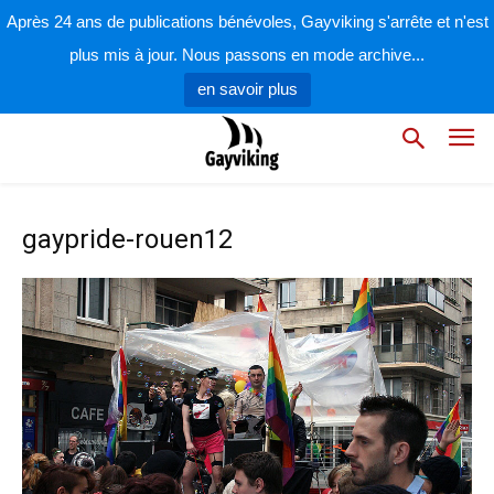
Après 24 ans de publications bénévoles, Gayviking s'arrête et n'est
plus mis à jour. Nous passons en mode archive...
en savoir plus
gaypride-rouen12