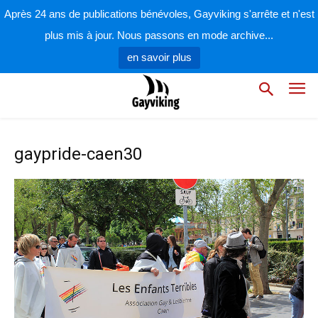
Après 24 ans de publications bénévoles, Gayviking s'arrête et n'est
plus mis à jour. Nous passons en mode archive...
en savoir plus
gaypride-caen30