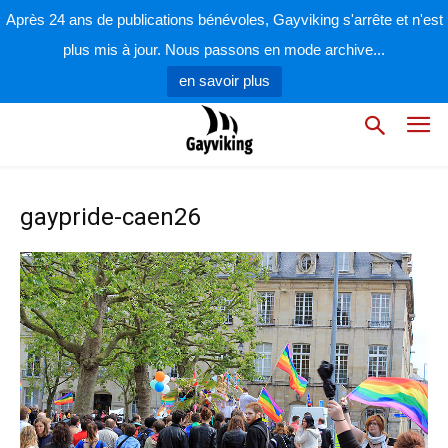
Après 24 ans de publications bénévoles, Gayviking s'arrête et n'est
plus mis à jour. Nous passons en mode archive...
en savoir plus
gaypride-caen26