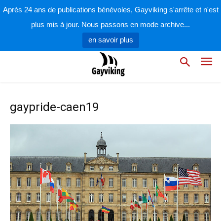
Après 24 ans de publications bénévoles, Gayviking s'arrête et n'est
plus mis à jour. Nous passons en mode archive...
en savoir plus
gaypride-caen19