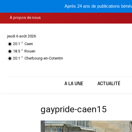
Après 24 ans de publications bénév
À propos de nous
jeudi 6 août 2026
C
20.1
Caen
C
18.5
Rouen
C
20.1
Cherbourg-en-Cotentin
A LA UNE
ACTUALITÉ
gaypride-caen15