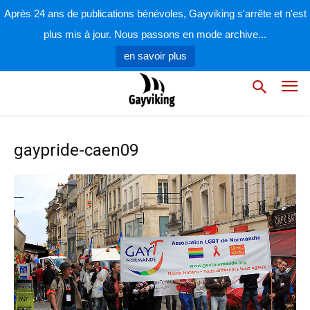
Après 24 ans de publications bénévoles, Gayviking s'arrête et n'est
plus mis à jour. Nous passons en mode archive...
en savoir plus
gaypride-caen09