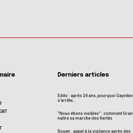
aire
Derniers articles
Edito : après 24 ans, pourquoi Gayviki
s’arrête…
é
LGBT
“Nous étions visibles” : comment Granvi
naître sa marche des fiertés
T
Rouen : appel à la vigilance après des