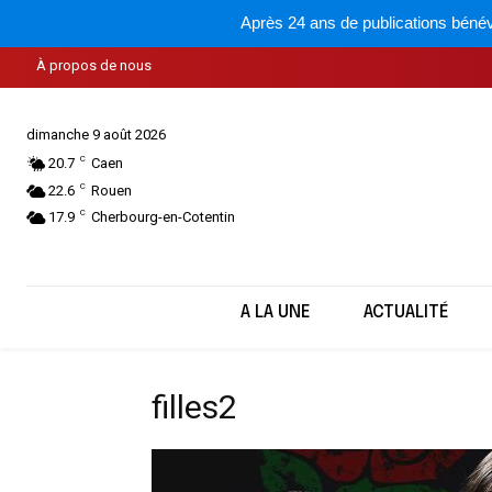
Après 24 ans de publications bénév
À propos de nous
dimanche 9 août 2026
C
20.7
Caen
C
22.6
Rouen
C
17.9
Cherbourg-en-Cotentin
A LA UNE
ACTUALITÉ
filles2