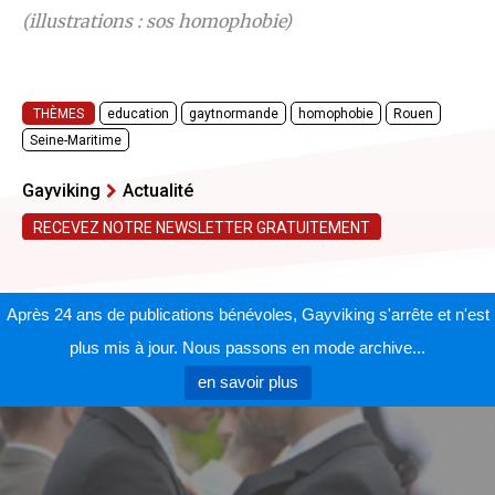
(illustrations : sos homophobie)
THÈMES
education
gaytnormande
homophobie
Rouen
Seine-Maritime
Gayviking
Actualité
RECEVEZ NOTRE NEWSLETTER GRATUITEMENT