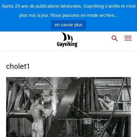
Après 24 ans de publications bénévoles, Gayviking s'arrête et n'est
plus mis à jour. Nous passons en mode archive...
en savoir plus
cholet1