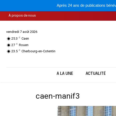
Après 24 ans de publications bénév
À propos de nous
vendredi 7 août 2026
C
25.3
Caen
C
27
Rouen
C
23.5
Cherbourg-en-Cotentin
A LA UNE
ACTUALITÉ
caen-manif3