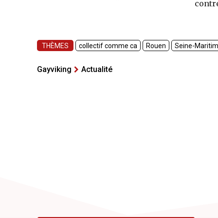
contr
THÈMES
collectif comme ca
Rouen
Seine-Mariti
Gayviking
Actualité