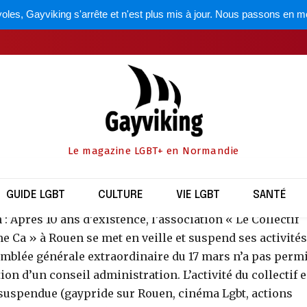
oles, Gayviking s'arrête et n'est plus mis à jour. Nous passons en m
rs 08 : Collectif Co
sommeil (Rouen)
par
la rédaction
17 mars 2008
Le magazine LGBT+ en Normandie
Partager
GUIDE LGBT
CULTURE
VIE LGBT
SANTÉ
: Après 10 ans d’existence, l’association « Le Collectif
 Ca » à Rouen se met en veille et suspend ses activités
emblée générale extraordinaire du 17 mars n’a pas perm
tion d’un conseil administration. L’activité du collectif e
suspendue (gaypride sur Rouen, cinéma Lgbt, actions