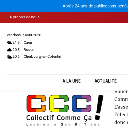
Après 24 ans de publications bénév
BREVE ma
À propos de nous
vendredi 7 août 2026
C
21.9
Caen
C
20.8
Rouen
C
20.6
Cherbourg-en-Cotentin
A LA UNE
ACTUALITÉ
Rouen 
Comme
L’ass
l’élec
donc 