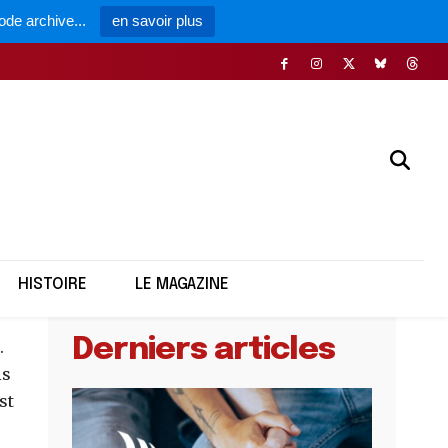
ode archive...
en savoir plus
mme Ca en
HISTOIRE
LE MAGAZINE
Derniers articles
.
is
st