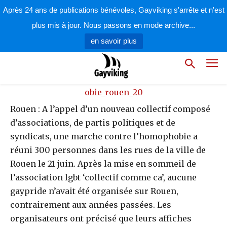
par
la rédaction
21 juin 2008
Après 24 ans de publications bénévoles, Gayviking s'arrête et n'est
plus mis à jour. Nous passons en mode archive...
en savoir plus
Rouen : A l’appel d’un nouveau collectif composé
d’associations, de partis politiques et de
syndicats, une marche contre l’homophobie a
réuni 300 personnes dans les rues de la ville de
Rouen le 21 juin. Après la mise en sommeil de
l’association lgbt ‘collectif comme ca’, aucune
gaypride n’avait été organisée sur Rouen,
contrairement aux années passées. Les
organisateurs ont précisé que leurs affiches