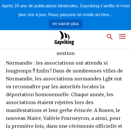
par
la rédaction
21 mai 2008
Après 24 ans de publications bénévoles, Gayviking s'arrête et n'est
plus mis à jour. Nous passons en mode archive...
en savoir plus
Normandie : les associations ont attendu si
longtemps !! Enfin ! Dans de nombreuses villes de
Normandie, les associations normandes Lgbt ont
vu reconnaître par les autorités locales la
déportation homosexuelle. Chaque année, les
associations étaient rejetées lors des
manifestations et leur gerbe évincée. A Rouen, le
nouveau Maire, Valérie Fourneyron, a ainsi, pour
la première fois, dans une cérémonie officielle et