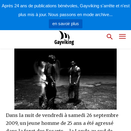
par
la rédaction
28 septembre 2009
Après 24 ans de publications bénévoles, Gayviking s'arrête et n'est
plus mis à jour. Nous passons en mode archive...
en savoir plus
Dans la nuit de vendredi à samedi 26 septembre
2009, un jeune homme de 25 ans a été agressé
dans la foret des Essarts – la Londe au sud de