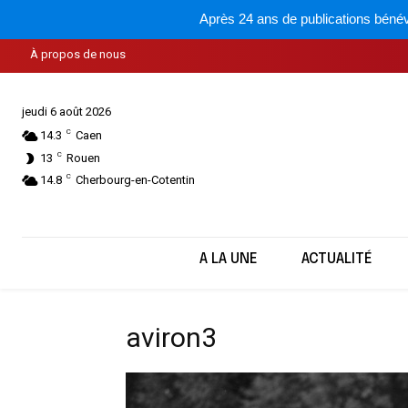
Après 24 ans de publications bénév
À propos de nous
jeudi 6 août 2026
C
14.3
Caen
C
13
Rouen
C
14.8
Cherbourg-en-Cotentin
A LA UNE
ACTUALITÉ
aviron3