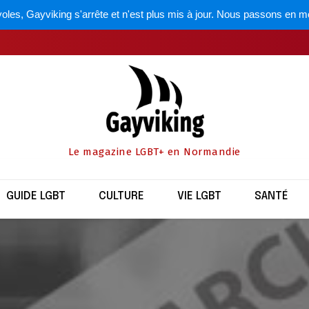
oles, Gayviking s'arrête et n'est plus mis à jour. Nous passons en m
Le magazine LGBT+ en Normandie
GUIDE LGBT
CULTURE
VIE LGBT
SANTÉ