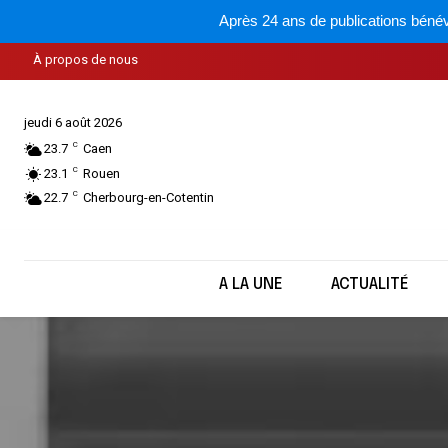
Après 24 ans de publications bénév
À propos de nous
jeudi 6 août 2026
C
23.7
Caen
C
23.1
Rouen
C
22.7
Cherbourg-en-Cotentin
A LA UNE
ACTUALITÉ