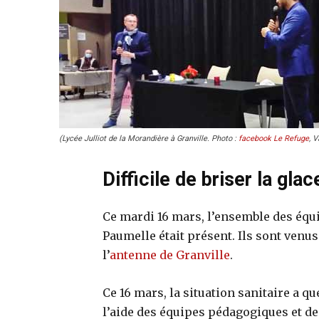
(Lycée Julliot de la Morandière à Granville. Photo :
facebook Le Refuge
, V
Difficile de briser la gla
Ce mardi 16 mars, l’ensemble des équ
Paumelle était présent. Ils sont venu
l’
antenne de Granville
.
Ce 16 mars, la situation sanitaire a q
l’aide des équipes pédagogiques et des