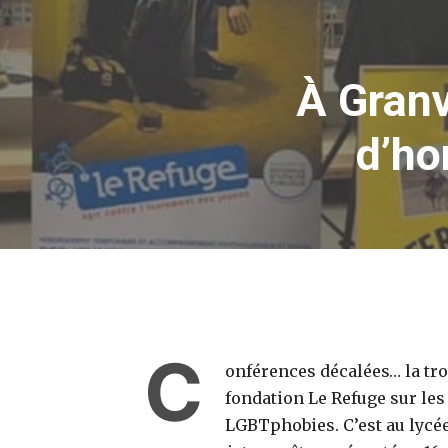
À Granv
d’ho
C
onférences décalées… la tr
fondation Le Refuge sur les
LGBTphobies. C’est au lycée