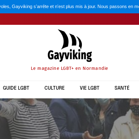
oles, Gayviking s'arrête et n'est plus mis à jour. Nous passons en m
Le magazine LGBT+ en Normandie
GUIDE LGBT
CULTURE
VIE LGBT
SANTÉ