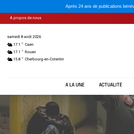
Après 24 ans de publications bénév
À propos de nous
samedi 8 août 2026
C
17.1
Caen
C
17.1
Rouen
C
15.8
Cherbourg-en-Cotentin
A LA UNE
ACTUALITÉ