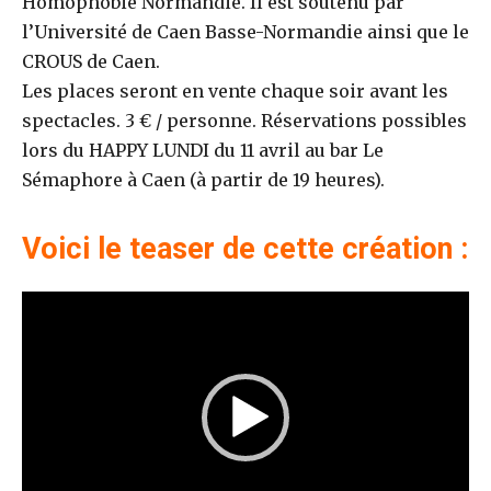
Homophobie Normandie. Il est soutenu par
l’Université de Caen Basse-Normandie ainsi que le
CROUS de Caen.
Les places seront en vente chaque soir avant les
spectacles. 3 € / personne. Réservations possibles
lors du HAPPY LUNDI du 11 avril au bar Le
Sémaphore à Caen (à partir de 19 heures).
Voici le teaser de cette création :
L
e
c
t
e
u
r