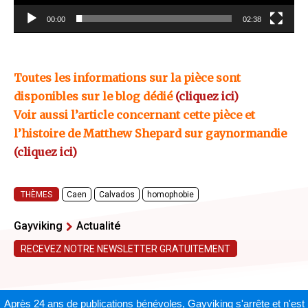
v
00:00
02:38
i
d
é
Toutes les informations sur la pièce sont
o
disponibles sur le blog dédié
(cliquez ici)
Voir aussi l’article concernant cette pièce et
l’histoire de Matthew Shepard sur gaynormandie
(cliquez ici)
THÈMES
Caen
Calvados
homophobie
Gayviking
Actualité
RECEVEZ NOTRE NEWSLETTER GRATUITEMENT