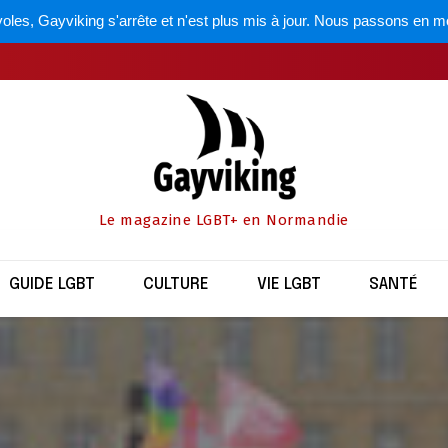
oles, Gayviking s'arrête et n'est plus mis à jour. Nous passons en m
Le magazine LGBT+ en Normandie
GUIDE LGBT
CULTURE
VIE LGBT
SANTÉ