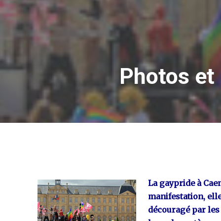
Photos et 
La gaypride à Caen 
manifestation, ell
découragé par les 