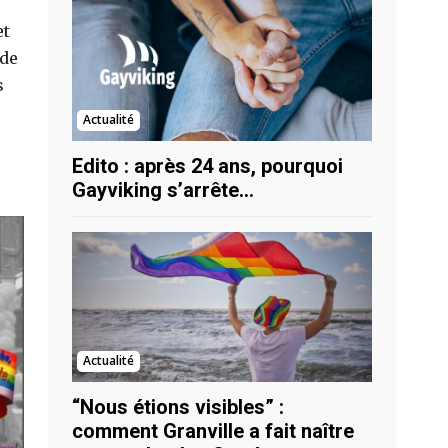
et
 de
s
Actualité
Edito : après 24 ans, pourquoi
Gayviking s’arrête…
Actualité
“Nous étions visibles” :
comment Granville a fait naître