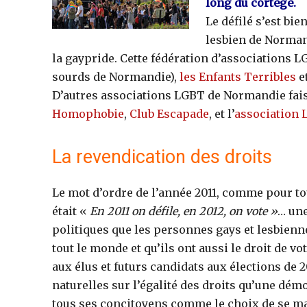
long du cortège.
Le défilé s’est bie
lesbien de Norman
la gaypride. Cette fédération d’associations
sourds de Normandie),
les Enfants Terribles
e
D’autres associations LGBT de Normandie fais
Homophobie
,
Club Escapade
, et l’
association
La revendication des droits
Le mot d’ordre de l’année 2011, comme pour to
était «
En 2011 on défile, en 2012, on vote »
… une
politiques que les personnes gays et lesbien
tout le monde et qu’ils ont aussi le droit de vo
aux élus et futurs candidats aux élections de 
naturelles sur l’égalité des droits qu’une démo
tous ses concitoyens comme le choix de se ma