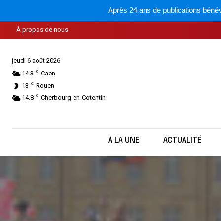
Après 24 ans de publications bénév
À propos de nous
jeudi 6 août 2026
C
14.3
Caen
C
13
Rouen
C
14.8
Cherbourg-en-Cotentin
A LA UNE
ACTUALITÉ