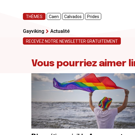
THÈMES
Caen
Calvados
Prides
Gayviking
Actualité
RECEVEZ NOTRE NEWSLETTER GRATUITEMENT
Vous pourriez aimer li