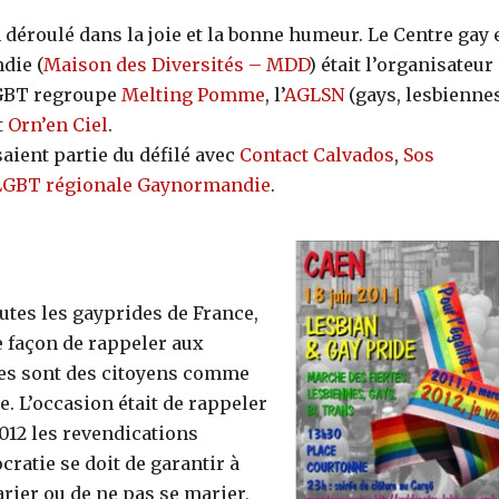
n déroulé dans la joie et la bonne humeur. Le Centre gay 
die (
Maison des Diversités – MDD
) était l’organisateur
 LGBT regroupe
Melting Pomme
, l’
AGLSN
(gays, lesbienne
t
Orn’en Ciel
.
aient partie du défilé avec
Contact Calvados
,
Sos
 LGBT régionale Gaynormandie
.
utes les gayprides de France,
 façon de rappeler aux
nes sont des citoyens comme
te. L’occasion était de rappeler
2012 les revendications
cratie se doit de garantir à
rier ou de ne pas se marier,