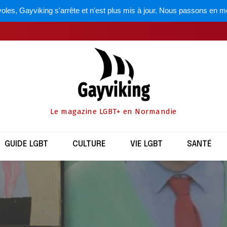
oles, Gayviking s'arrête et n'est plus mis à jour. Nous passons en m
Le magazine LGBT+ en Normandie
GUIDE LGBT
CULTURE
VIE LGBT
SANTÉ