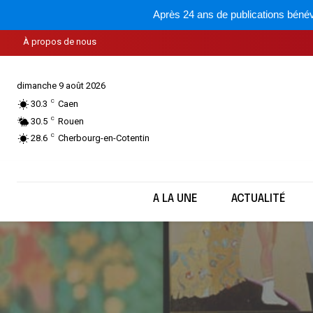
Après 24 ans de publications bénév
À propos de nous
dimanche 9 août 2026
C
30.3
Caen
C
30.5
Rouen
C
28.6
Cherbourg-en-Cotentin
A LA UNE
ACTUALITÉ