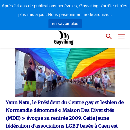
par
la rédaction
31 août 2009
Après 24 ans de publications bénévoles, Gayviking s'arrête et n'est
plus mis à jour. Nous passons en mode archive...
en savoir plus
Yann Natu, le Président du Centre gay et lesbien de
Normandie dénommé « Maison Des Diversités
(MDD) » évoque sa rentrée 2009. Cette jeune
fédération d’associations LGBT basée à Caen est