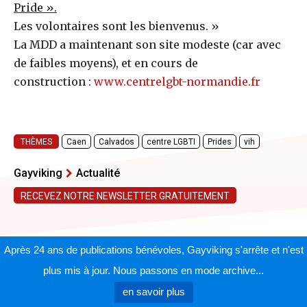
Pride ».
Les volontaires sont les bienvenus. »
La MDD a maintenant son site modeste (car avec
de faibles moyens), et en cours de
construction :
www.centrelgbt-normandie.fr
THÈMES
Caen
Calvados
centre LGBTI
Prides
vih
Gayviking
Actualité
RECEVEZ NOTRE NEWSLETTER GRATUITEMENT