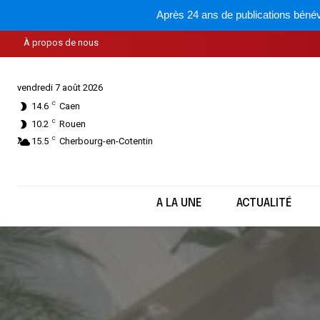
Après 24 ans de publications bénév
À propos de nous
vendredi 7 août 2026
C
14.6
Caen
C
10.2
Rouen
C
15.5
Cherbourg-en-Cotentin
A LA UNE
ACTUALITÉ