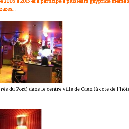
e 2005 à 2015 et a participé à plusieurs gaypride même s
 rares…
s du Port) dans le centre ville de Caen (à cote de l’hôt