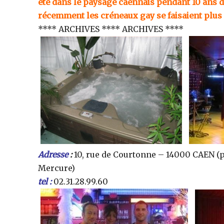
été dans le paysage caennais pendant 10 ans d
récemment les créneaux gay se faisaient plus
**** ARCHIVES **** ARCHIVES ****
Adresse
:
10, rue de Courtonne – 14000 CAEN (prè
Mercure)
tel :
02.31.28.99.60