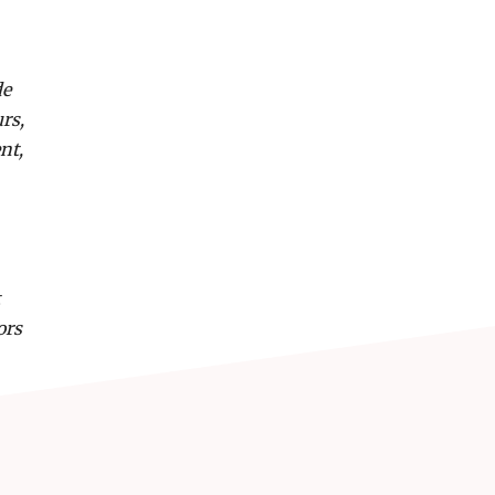
de
urs,
nt,
ors