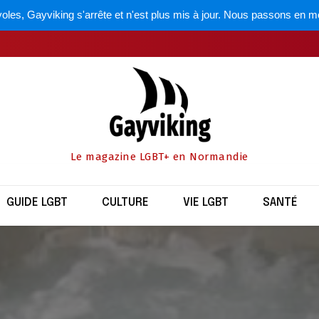
oles, Gayviking s'arrête et n'est plus mis à jour. Nous passons en m
Le magazine LGBT+ en Normandie
GUIDE LGBT
CULTURE
VIE LGBT
SANTÉ