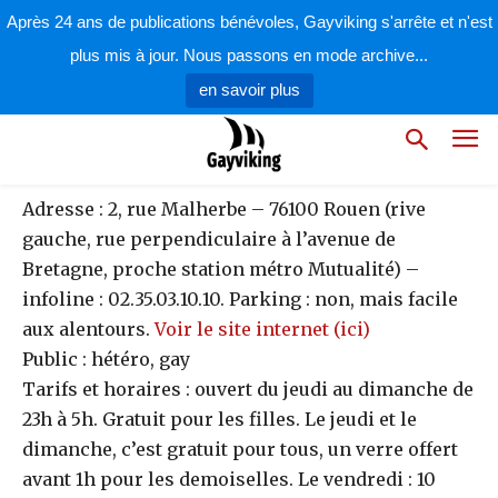
par
la rédaction
18 septembre 2009
Après 24 ans de publications bénévoles, Gayviking s'arrête et n'est
plus mis à jour. Nous passons en mode archive...
en savoir plus
Adresse : 2, rue Malherbe – 76100 Rouen (rive
gauche, rue perpendiculaire à l’avenue de
Bretagne, proche station métro Mutualité) –
infoline : 02.35.03.10.10. Parking : non, mais facile
aux alentours.
Voir le site internet (ici)
Public : hétéro, gay
Tarifs et horaires : ouvert du jeudi au dimanche de
23h à 5h. Gratuit pour les filles. Le jeudi et le
dimanche, c’est gratuit pour tous, un verre offert
avant 1h pour les demoiselles. Le vendredi : 10