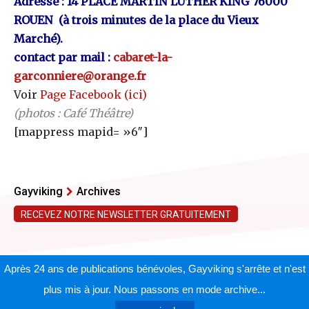
Adresse : 14 PLACE MARTIN LUTHER KING 76000
ROUEN (à trois minutes de la place du Vieux
Marché).
contact par mail :
cabaret-la-
garconniere@orange.fr
Voir
Page Facebook (ici)
(photos : Café Théâtre)
[mappress mapid= »6″]
Gayviking
Archives
RECEVEZ NOTRE NEWSLETTER GRATUITEMENT