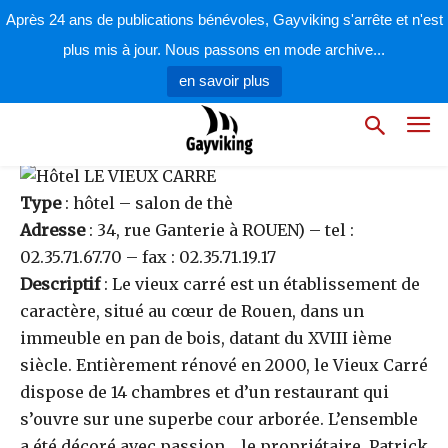
par
la rédaction
11 février 2009
Après 24 ans de publications bénévoles, Gayviking s'arrête et n'est
plus mis à jour. Nous passons en mode archive...
en savoir plus
Hôtel LE VIEUX CARRE
Type
: hôtel – salon de thè
Adresse
: 34, rue Ganterie à ROUEN) – tel :
02.35.71.67.70 – fax : 02.35.71.19.17
Descriptif
: Le vieux carré est un établissement de
caractère, situé au cœur de Rouen, dans un
immeuble en pan de bois, datant du XVIII ième
siècle. Entièrement rénové en 2000, le Vieux Carré
dispose de 14 chambres et d’un restaurant qui
s’ouvre sur une superbe cour arborée. L’ensemble
a été décoré avec passion… le propriétaire, Patrick